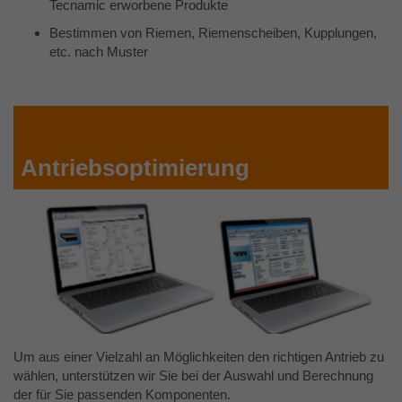
Tecnamic erworbene Produkte
Zweck
Analysebericht der Website zu verfolgen.
Bestimmen von Riemen, Riemenscheiben, Kupplungen,
Die Cookies speichern Informationen
etc. nach Muster
anonym und weisen eine randoly
generierte Nummer zu, um eindeutige
Besucher zu identifizieren.
Name
_gid
Antriebsoptimierung
Anbieter
Google Analytics
Laufzeit
1 Tag
Dieses Cookie wird von Google Analytics
installiert. Das Cookie wird verwendet, um
Informationen darüber zu speichern, wie
Besucher eine Website nutzen, und hilft
bei der Erstellung eines Analyseberichts
Um aus einer Vielzahl an Möglichkeiten den richtigen Antrieb zu
Zweck
darüber, wie es der Website geht. Die
wählen, unterstützen wir Sie bei der Auswahl und Berechnung
erhobenen Daten umfassen die Anzahl
der für Sie passenden Komponenten.