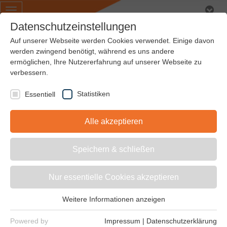
Toggle
navigation
Datenschutzeinstellungen
Auf unserer Webseite werden Cookies verwendet. Einige davon
werden zwingend benötigt, während es uns andere
ermöglichen, Ihre Nutzererfahrung auf unserer Webseite zu
Antriebsoptimierung
verbessern.
& Antriebslösungen
Statistiken
Essentiell
Alle akzeptieren
Ergänzend zu unseren
Speichern & schließen
vielfältigen
Nur essentielle Cookies akzeptieren
Produktportfolio bietet
Weitere Informationen anzeigen
Tecnamic umfangreiche
Essentiell
Essentielle Cookies werden für grundlegende Funktionen der
Serviceleistungen an.
Powered by
Impressum
|
Datenschutzerklärung