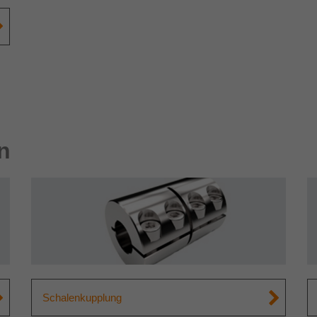
Name
_ga_HQLMTD3S5P
Anbieter
Google Analytics
Laufzeit
1 Minute
Dies ist ein von Google Analytics gesetztes
Cookie vom Mustertyp, bei dem das
Musterelement auf dem Namen die eindeutige
n
Identitätsnummer des Kontos oder der Website
Zweck
enthält, auf das es sich bezieht. Es scheint eine
Variation des _gat-Cookies zu sein, das
verwendet wird, um die von Google auf
Websites mit hohem Traffic-Aufkommen
aufgezeichnete Datenmenge zu begrenzen.
Schalenkupplung