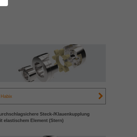
Habix
urchschlagsichere Steck-/Klauenkupplung
it elastischem Element (Stern)