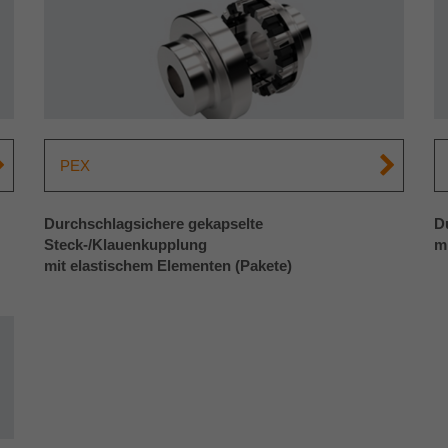
weisen eine randoly generierte Nummer zu, um
eindeutige Besucher zu identifizieren.
Name
_gid
Anbieter
Google Analytics
PEX
Laufzeit
1 Tag
Durchschlagsichere gekapselte
D
Dieses Cookie wird von Google Analytics
Steck-/Klauenkupplung
m
installiert. Das Cookie wird verwendet, um
mit elastischem Elementen (Pakete)
Informationen darüber zu speichern, wie
Besucher eine Website nutzen, und hilft bei der
Zweck
Erstellung eines Analyseberichts darüber, wie es
der Website geht. Die erhobenen Daten
umfassen die Anzahl der Besucher, die Quelle,
aus der sie stammen, und die Seiten in
anonymisierter Form.