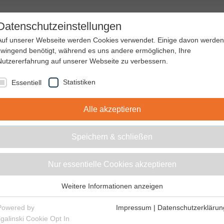
Datenschutzeinstellungen
DE
Auf unserer Webseite werden Cookies verwendet. Einige davon werden
nchenlösungen
Service
Unternehmen
Shop
Kont
zwingend benötigt, während es uns andere ermöglichen, Ihre
Nutzererfahrung auf unserer Webseite zu verbessern.
Statistiken
Essentiell
Alle akzeptieren
Speichern & schließen
Nur essentielle Cookies akzeptieren
Weitere Informationen anzeigen
Essentiell
Essentielle Cookies werden für grundlegende Funktionen der
Powered by
Impressum
|
Datenschutzerklärun
tischen und drehstarren Wellenkupplungen für viele industrielle Anwen
Webseite benötigt. Dadurch ist gewährleistet, dass die Webseite
sgalinski Cookie Opt In
idert angepasst oder gefertigt werden.