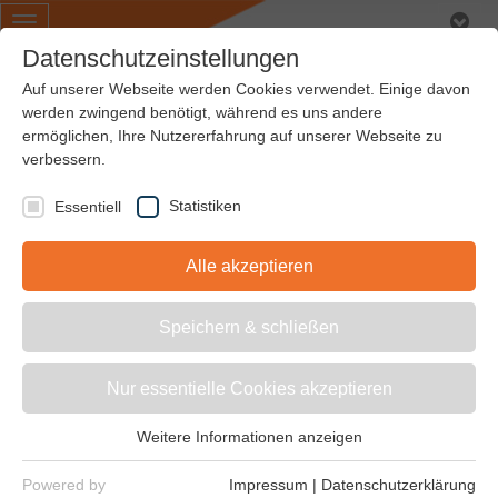
Toggle
navigation
Datenschutzeinstellungen
Auf unserer Webseite werden Cookies verwendet. Einige davon
werden zwingend benötigt, während es uns andere
ermöglichen, Ihre Nutzererfahrung auf unserer Webseite zu
BREITKEILRIEMEN –
verbessern.
FLANKENOFFEN,
Statistiken
Essentiell
FORMGEZAHNT
Alle akzeptieren
Speichern & schließen
Strongbelt varius
Nur essentielle Cookies akzeptieren
Weitere Informationen anzeigen
Essentiell
Essentielle Cookies werden für grundlegende Funktionen der
Powered by
Impressum
|
Datenschutzerklärung