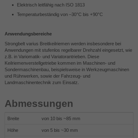
Zweck
Elektrisch leitfähig nach ISO 1813
Analysebericht der Website zu verfolgen.
Die Cookies speichern Informationen
Temperaturbeständig von –30°C bis +90°C
anonym und weisen eine randoly
generierte Nummer zu, um eindeutige
Besucher zu identifizieren.
Anwendungsbereiche
Strongbelt varius Breitkeilriemen werden insbesondere bei
Anwendungen mit stufenlos regelbarer Drehzahl eingesetzt, wie
Name
_gid
z.B. in Variomatik- und Variatorantrieben. Diese
Keilriemenverstellgetriebe kommen im Maschinen- und
Anbieter
Google Analytics
Sondermaschinenbau, beispielsweise in Werkzeugmaschinen
und Rührwerken, sowie der Fahrzeug- und
Laufzeit
1 Tag
Landmaschinentechnik zum Einsatz.
Dieses Cookie wird von Google Analytics
installiert. Das Cookie wird verwendet, um
Abmessungen
Informationen darüber zu speichern, wie
Besucher eine Website nutzen, und hilft
Breite
von 10 bis ~85 mm
bei der Erstellung eines Analyseberichts
Zweck
darüber, wie es der Website geht. Die
Höhe
von 5 bis ~30 mm
erhobenen Daten umfassen die Anzahl