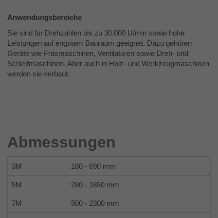
Zweck
Analysebericht der Website zu verfolgen.
Anwendungsbereiche
Die Cookies speichern Informationen
anonym und weisen eine randoly
Sie sind für Drehzahlen bis zu 30.000 U/min sowie hohe
generierte Nummer zu, um eindeutige
Leistungen auf engstem Bauraum geeignet. Dazu gehören
Besucher zu identifizieren.
Geräte wie Fräsmaschinen, Ventilatoren sowie Dreh- und
Schleifmaschinen. Aber auch in Holz- und Werkzeugmaschinen
werden sie verbaut.
Name
_gid
Anbieter
Google Analytics
Laufzeit
1 Tag
Abmessungen
Dieses Cookie wird von Google Analytics
installiert. Das Cookie wird verwendet, um
3M
180 - 690 mm
Informationen darüber zu speichern, wie
Besucher eine Website nutzen, und hilft
5M
280 - 1850 mm
bei der Erstellung eines Analyseberichts
Zweck
darüber, wie es der Website geht. Die
7M
500 - 2300 mm
erhobenen Daten umfassen die Anzahl