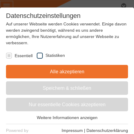
Toggle
navigation
Datenschutzeinstellungen
Auf unserer Webseite werden Cookies verwendet. Einige davon
werden zwingend benötigt, während es uns andere
ermöglichen, Ihre Nutzererfahrung auf unserer Webseite zu
Keilriemen - 60°
verbessern.
Winkel
Statistiken
Essentiell
Alle akzeptieren
Weitwinkelriemen
Speichern & schließen
Nur essentielle Cookies akzeptieren
Weitere Informationen anzeigen
Essentiell
Essentielle Cookies werden für grundlegende Funktionen der
Powered by
Impressum
|
Datenschutzerklärung