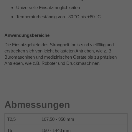
Zweck
Analysebericht der Website zu verfolgen.
Universelle Einsatzmöglichkeiten
Die Cookies speichern Informationen
Temperaturbeständig von –30 °C bis +80 °C
anonym und weisen eine randoly
generierte Nummer zu, um eindeutige
Besucher zu identifizieren.
Anwendungsbereiche
Die Einsatzgebiete des Strongbelt fortis sind vielfältig und
erstrecken sich von leicht belasteten Antrieben, wie z. B.
Name
_gid
Büromaschinen und medizinischen Geräte bis zu präzisen
Antrieben, wie z.B. Roboter und Druckmaschinen.
Anbieter
Google Analytics
Laufzeit
1 Tag
Dieses Cookie wird von Google Analytics
installiert. Das Cookie wird verwendet, um
Abmessungen
Informationen darüber zu speichern, wie
Besucher eine Website nutzen, und hilft
bei der Erstellung eines Analyseberichts
Zweck
T2,5
107,50 - 950 mm
darüber, wie es der Website geht. Die
erhobenen Daten umfassen die Anzahl
T5
150 - 1440 mm