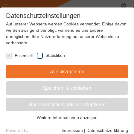
Toggle
navigation
Datenschutzeinstellungen
Auf unserer Webseite werden Cookies verwendet. Einige davon
werden zwingend benötigt, während es uns andere
ermöglichen, Ihre Nutzererfahrung auf unserer Webseite zu
HOCHLEISTUNGS -
verbessern.
ZAHNRIEMEN
Statistiken
Essentiell
POLYURETHAN
Alle akzeptieren
Speichern & schließen
Strongbelt fortis
Nur essentielle Cookies akzeptieren
Weitere Informationen anzeigen
Essentiell
Essentielle Cookies werden für grundlegende Funktionen der
Powered by
Impressum
|
Datenschutzerklärung