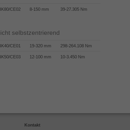
BK80/CE02
8-150 mm
39-27.305 Nm
icht selbstzentrierend
BK40/CE01
19-320 mm
298-264.108 Nm
BK50/CE03
12-100 mm
10-3.450 Nm
Kontakt