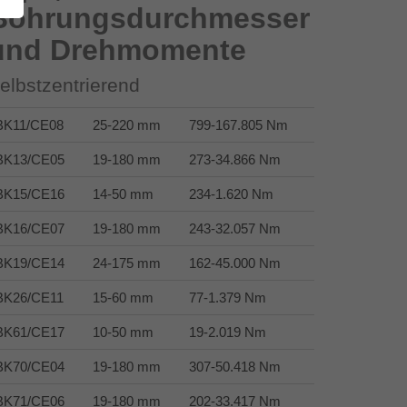
Bohrungsdurchmesser
und Drehmomente
elbstzentrierend
BK11/CE08
25-220 mm
799-167.805 Nm
BK13/CE05
19-180 mm
273-34.866 Nm
BK15/CE16
14-50 mm
234-1.620 Nm
BK16/CE07
19-180 mm
243-32.057 Nm
BK19/CE14
24-175 mm
162-45.000 Nm
BK26/CE11
15-60 mm
77-1.379 Nm
BK61/CE17
10-50 mm
19-2.019 Nm
BK70/CE04
19-180 mm
307-50.418 Nm
BK71/CE06
19-180 mm
202-33.417 Nm