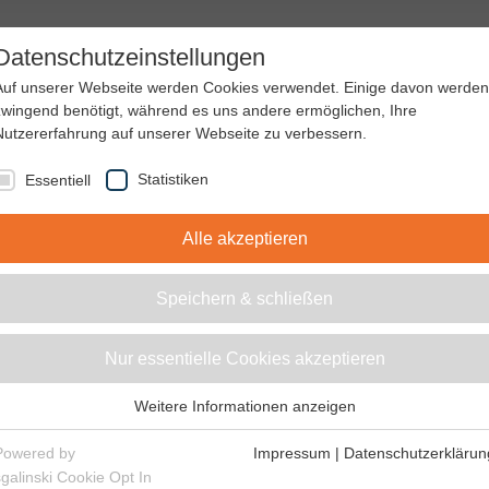
Datenschutzeinstellungen
DE
Auf unserer Webseite werden Cookies verwendet. Einige davon werden
nchenlösungen
Service
Unternehmen
Shop
Kont
zwingend benötigt, während es uns andere ermöglichen, Ihre
Nutzererfahrung auf unserer Webseite zu verbessern.
Statistiken
Essentiell
Alle akzeptieren
Speichern & schließen
nnelemente
Nur essentielle Cookies akzeptieren
Weitere Informationen anzeigen
Essentiell
Essentielle Cookies werden für grundlegende Funktionen der
Powered by
Impressum
|
Datenschutzerklärun
Webseite benötigt. Dadurch ist gewährleistet, dass die Webseite
sgalinski Cookie Opt In