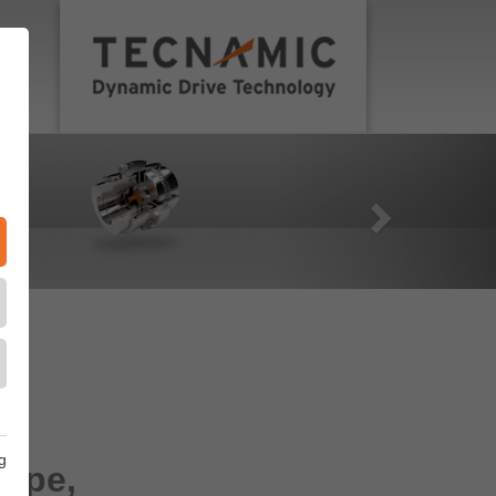
EN
akt
g
Type,